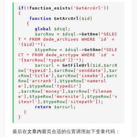
if
(!
function_exists
(
'GetArcUrl'
))
{
function
GetArcUrl
(
$
id
)
{
global
$dsql
;
$arcRow
=
$dsql
->
GetOne
(
"SELEC
T * FROM dede_archives WHERE `id` = 
'{$id}'"
);
$typeRow
=
$dsql
->
GetOne
(
"SELE
CT * FROM dede_arctype WHERE `id` = 
'{$arcRow['typeid']}'"
);
$arcurl
=
GetFileUrl
(
$id
,
$arcR
ow
[
'typeid'
],
$arcRow
[
'senddate'
],
$ar
cRow
[
'
title
'
],
$arcRow
[
'ismake'
],
$arc
Row
[
'arcrank'
],
$typeRow
[
'namerul
e'
],
$typeRow
[
'typedir'
]
,
$arcRow
[
'money'
],
$arcRow
[
'filenam
e'
],
$typeRow
[
'moresite'
],
$typeRow
[
's
iteurl'
],
$typeRow
[
'sitepath'
]);
return
$arcurl
;
}
}
最后在
文章内容
页合适的位置调用如下变量代码：