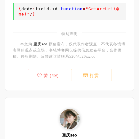
{
dede
:
field
.
id 
function
=
"GetArcUrl(@
me)"
/
}
特别声明
本文为
重庆seo
原创发布，仅代表作者观点，不代表冬镜博
客网的观点或立场，冬镜博客网仅提供信息发布平台，合作供
稿、侵权删除、反馈建议请联系520@520xx.cc
赞 (
49
)
打赏
重庆seo