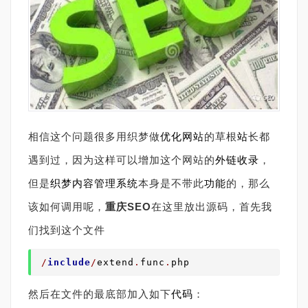
相信这个问题很多用织梦做
优化
网站
的草根
站
长都
遇到过，因为这样可以增加这个网站的
外链
收录
，
但是
织梦内容管理系统
本身是不带此
功能
的，那么
该如何调用呢，
重庆SEO
在这里放出源码，首先我
们找到这个文件
/
include
/
extend
.
func
.
php
然后在文件的最底部加入如下
代码
：