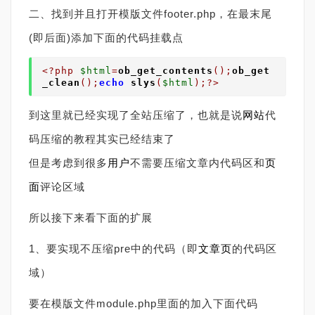
二、找到并且打开模版文件footer.php，在最末尾
(即后面)添加下面的代码挂载点
<?php
$
html
=
ob_get_contents
();
ob_get
_clean
();
echo
slys
(
$html
);?>
到这里就已经实现了全站压缩了，也就是说
网站
代
码压缩的教程其实已经结束了
但是考虑到很多
用户
不需要压缩文章内代码区和
页
面
评论区域
所以接下来看下面的扩展
1、要实现不压缩pre中的代码（即
文章页
的代码区
域）
要在模版文件module.php里面的加入下面代码