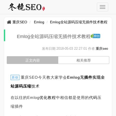
重庆SEO
Emlog
Emlog全站源码压缩无插件技术教程
Emlog全站源码压缩无插件技术教程
发布日期:
2018-05-03 22:27:01
作者:
重庆seo
正文内容
相关推荐
重庆SEO今天教大家学会
Emlog
无
插件
实现
全
原创
站
源码压缩
技术
在以往的Emlog
优化
教程
中相信都是使用的
代码
压
缩插件