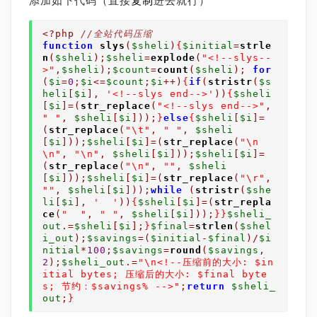
添加如下代码（直接
复制
进去就行）
<?php
//全站代码压缩
function
slys
(
$sheli
)
{
$initial
=
strle
n
(
$sheli
);
$sheli
=
explode
(
"<!--slys--
>"
,
$sheli
);
$count
=
count
(
$sheli
);
for
(
$i
=
0
;
$i
<=
$count
;
$i
++)
{
if
(
stristr
(
$s
heli
[
$i
],
'<!--slys end-->'
))
{
$sheli
[
$i
]=(
str_replace
(
"<!--slys end-->"
,
" "
,
$sheli
[
$i
]));
}
else
{
$sheli
[
$i
]=
(
str_replace
(
"\t"
,
" "
,
$sheli
[
$i
]));
$sheli
[
$i
]=(
str_replace
(
"\n
\n"
,
"\n"
,
$sheli
[
$i
]));
$sheli
[
$i
]=
(
str_replace
(
"\n"
,
""
,
$sheli
[
$i
]));
$sheli
[
$i
]=(
str_replace
(
"\r"
,
""
,
$sheli
[
$i
]));
while
(
stristr
(
$she
li
[
$i
],
'  '
))
{
$sheli
[
$i
]=(
str_repla
ce
(
"  "
,
" "
,
$sheli
[
$i
]));
}}
$sheli_
out
.=
$sheli
[
$i
];
}
$final
=
strlen
(
$shel
i_out
);
$savings
=(
$initial
-
$final
)/
$i
nitial
*
100
;
$savings
=
round
(
$savings
,
2
);
$sheli_out
.=
"\n<!--压缩前的大小: $in
itial bytes; 压缩后的大小: $final byte
s; 节约：$savings% -->"
;
return
$sheli_
out
;
}