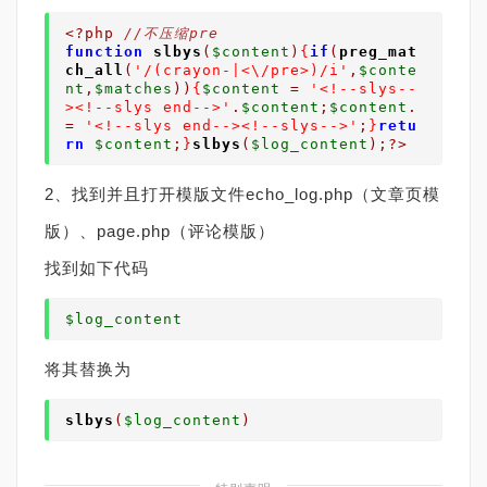
<?php
//不压缩pre
function
slbys
(
$content
)
{
if
(
preg_mat
ch_all
(
'/(crayon-|<\/pre>)/i'
,
$conte
nt
,
$matches
))
{
$content
=
'<!--slys--
><!--slys end-->'
.
$content
;
$content
.
=
'<!--slys end--><!--slys-->'
;
}
retu
rn
$content
;
}
slbys
(
$log_content
);?>
2、找到并且打开模版文件echo_log.php（文章页模
版）、page.php（评论模版）
找到如下代码
$log_content
将其替换为
slbys
(
$log_content
)