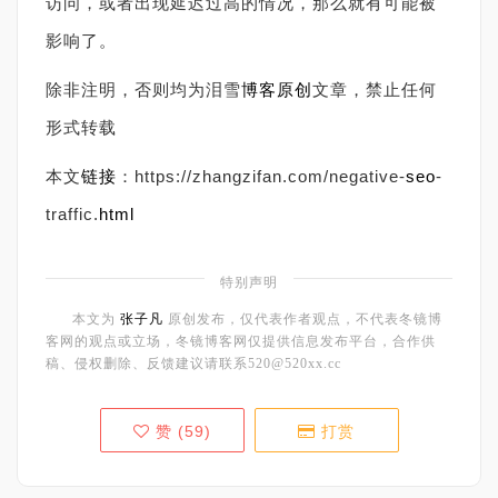
访问，或者出现延迟过高的情况，那么就有可能被
影响了。
除非注明，否则均为泪雪
博客
原创
文章，禁止任何
形式转载
本文
链接
：https://zhangzifan.com/negative-
seo
-
traffic.
html
特别声明
本文为
张子凡
原创发布，仅代表作者观点，不代表冬镜博
客网的观点或立场，冬镜博客网仅提供信息发布平台，合作供
稿、侵权删除、反馈建议请联系520@520xx.cc
赞 (
59
)
打赏