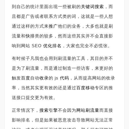
到自己的统计里面出现一些被刷的
关键词
搜索
，而
且都是广告或者联系方式类的词，这就是一些人想
通过这样的方式来
推广
他们的业务，大多也就是刷
流量和
快排
类的较多，然而这些其实并不会直接影
响到网站 SEO
优化排名
，大家也完全不必慌张。
有时候子凡我也会用到刷流量的工具，其目的并不
是为了刷流量，而是通过制造一些访客，来更好的
触发
百度
自动
收录
的 js
代码
，从而提高网站的收录
率，当然其实更有效的还是通过
百度移动
专区的推
送接口提交更为有效。
正常情况下，
搜索引擎
不会因为
网站刷流量
而直接
影响排名，但是如果被恶意攻击导致网站无法正常