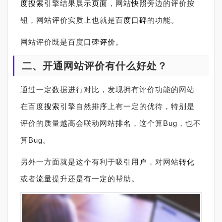
度搜索
引擎结果展示
页面
，网站
快照
旁边的评价按
钮，网站评价实质上也就是
百度口碑
的功能。
网站评价既是百度
口碑评价
。
二、开通网站评价有什么好处？
通过一定数据进行对比，发现拥有评价功能的网站
在百度
搜索
引擎自然
排序
上有一定的优待，特别是
评价的质量越高会联动网站
排名
，这个算
Bug
，也不
算
Bug
。
另外一方面就是这个有利于吸引
用户
，对网站
转化
或者
流量
提升还是有一定的帮助。