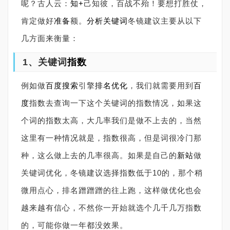
呢？古人云：
知+
己知彼，百战不殆！要想打胜仗，
肯定做好
准备
额。
分析关键词
冬镜建议主要从以下
几方面来衡量：
1、关键词
指数
例如做
百度搜索
引擎
排名优化
，我们就需要用到
百
度
指数去查询一下这个关键词的指数情况，如果这
个词的指数太高，大几率我们是做不上去的，当然
这里有一种情况就是，指数很高，但是词很冷门那
种，这么做上去的几率很高。如果是自己的
新站
做
关键词优化，冬镜建议选择指数低于10的，那个稍
微用点心，排名蹭蹭蹭的往上跑，这样做优化也会
越来越有信心，不然你一开始就选个几千几万指数
的，可能你做一年都没效果。