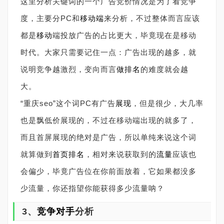
这里分析关键词的一个广告竞价情况是为了看竞争
度，主要分PC和
移动端
来分析，不过整体而言应该
都是
移动
端投放广告的占比更大，毕竟现在是移动
时代。大家只需要记住一点：广告出现的越多，就
说明竞争越激烈，变向而言
做排名
的难度就会越
大。
“重庆seo”这个词PC有广告
展现
，但是很少，大几率
也是飘低价展现的，不过在移动端出现的就多了，
而且首屏展现的绝对是广告，所以单纯来说这个词
就算做到
首页排名
，相对来说获取到的
流量
应该也
会偏少，毕竟广告位在你前面放着，它如果都没多
少流量，你还指望你能获得多少流量呐？
3、
竞争对手
分析