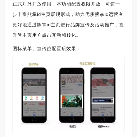
正式对外开放使用，本功能配置
权限
开放，可进一
步丰富熊掌id主页展现形式，助力优质熊掌id
运营
者
更好地通过熊掌id主页进行品牌宣传及活动
推广
，提
升
号
主页
用户
点击
互动和
转化
。
图标菜单、宣传位配置后效果：