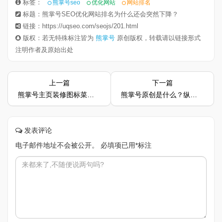
标签：
熊掌号seo
优化网站
网站排名
标题：熊掌号SEO优化网站排名为什么还会突然下降？
链接：https://uqseo.com/seojs/201.html
版权：若无特殊标注皆为
熊掌号
原创版权，转载请以链接形式
注明作者及原始出处
上一篇
下一篇
熊掌号主页装修图标菜单 宣传位新技能 一分钟升级品牌营销新装备
熊掌号原创是什么？纵横SEO教你如何通过原创标识获取百度扶持？
发表评论
电子邮件地址不会被公开。
必填项已用
*
标注