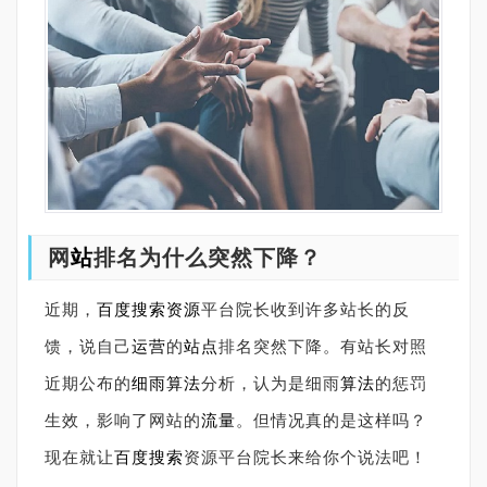
网
站
排名为什么突然下降？
近期，
百度搜索
资源
平台院长收到许多站长的反
馈，说自己
运营
的
站点
排名突然下降。有站长对照
近期公布的
细雨算法
分析，认为是细雨
算法
的惩罚
生效，影响了网站的
流量
。但情况真的是这样吗？
现在就让
百度
搜索
资源平台
院长来给你个说法吧！