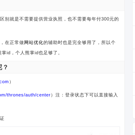
的区别就是不需要提供营业执照，也不需要每年付300元的
，在正常做
网站
优化
的辅助时也是完全够用了，所以个
id，个人熊掌id也足够了。
呢？
.com
）
com/thrones/auth/center
）注：登录状态下可以直接输入
证