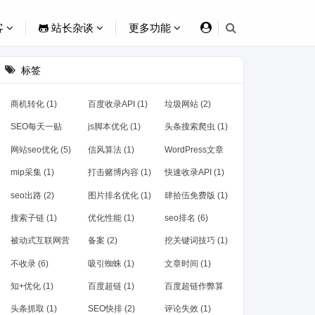
客
站长杂谈
更多功能
标签
商机转化 (1)
百度收录API (1)
垃圾网站 (2)
SEO每天一贴
js脚本优化 (1)
头条搜索爬虫 (1)
(4)
网站seo优化 (5)
信风算法 (1)
WordPress文章
(1)
mip采集 (1)
打击赌博内容 (1)
快速收录API (1)
seo出路 (2)
图片排名优化 (1)
肆拾伍免费版 (1)
搜索子链 (1)
优化性能 (1)
seo排名 (6)
被动式互联网营
备案 (2)
挖关键词技巧 (1)
销 (1)
不收录 (6)
吸引蜘蛛 (1)
文章时间 (1)
知+优化 (1)
百度超链 (1)
百度超链作弊算
法 (1)
头条抓取 (1)
SEO快排 (2)
评论失效 (1)