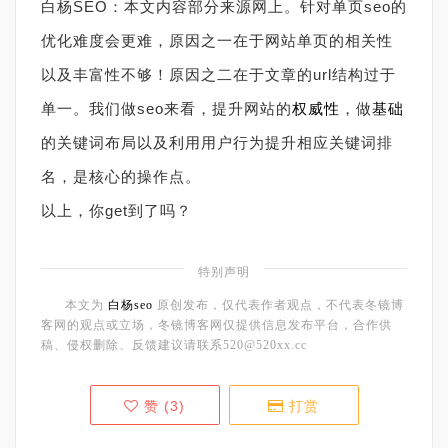
白杨SEO：本文内容部分来源网上。针对单页seo的
优化难度会更难，原因之一在于网站单页的相关性
以及丰富性不够！原因之二在于文章的url结构过于
单一。我们做seo来看，提升网站的
权威性
，做
基础
的关键词布局以及利用用户行为提升相应关键词排
名，是核心的操作点。
以上，你get到了吗？
特别声明
本文为
白杨seo
原创发布，仅代表作者观点，不代表冬镜博
客网的观点或立场，冬镜博客网仅提供信息发布平台，合作供
稿、侵权删除、反馈建议请联系520@520xx.cc
赞 (
3
)
打赏