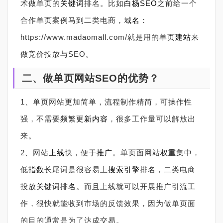
术做单页的
关键词
排名。比如
白杨SEO
之前给一个
合作单页案例马到二类电商，
域名
：
https://www.madaomall.com/就是用的单页
建站
来
做竞价投放与SEO。
二、做单页网站SEO的优势？
1、单页网站更加简单，流程制作精简，可操作性
强，不需要频繁
更新
内容
，很多工作量可以解放出
来。
2、网站
上线
快，便于
推广
。单页面网站
权重
集中，
低
指数
长尾词是很容易上
搜索引擎
排名，二类电商
投放
关键词排名
。而且上线就可以开展推广引流工
作，很快就能收到市场的反馈效果，因为做单页面
的目的通常是为了达成交易。