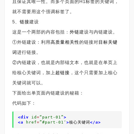
且保证其唯一性。而多个页面的H1标签的关键词，
就不需要用这个强调标签了。
5、
链接
建设
这是一个两部的内容包括：
外链
建设与内链建设。
①外链建设：利用
高质量
相关性
的链接对
目标关键
词
进行链接。
②内链建设，也就是内部锚文本，也就是在单页上
给核心关键词，加上
超链接
，这个只需要加上核心
关键词就可以。
下面给出单页面内链建设的秘籍：
代码如下：
<div
id
=
“part-01”
>
<a
href
=
”#part-01″
>
核心关键词
</a>