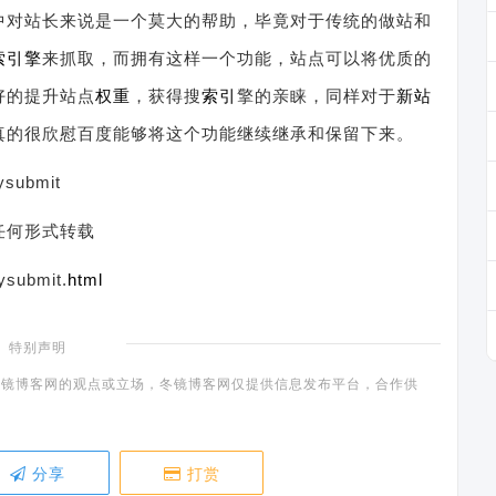
中对站长来说是一个莫大的帮助，毕竟对于传统的做站和
索引擎
来抓取，而拥有这样一个功能，站点可以将优质的
好的提升站点
权重
，获得搜
索引
擎的亲睐，同样对于
新站
真的很欣慰百度能够将这个功能继续继承和保留下来。
ysubmit
任何形式转载
ysubmit.
html
特别声明
镜博客网的观点或立场，冬镜博客网仅提供信息发布平台，合作供
分享
打赏