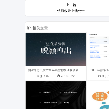
最近冬镜在熊掌id贴吧已经站长圈子
一. 侵权举报
上一篇
里面听到最多的就是很多熊掌id新用
提交的举报内
快速收录上线公告
户，都不知道怎么发布文章收录展现
功”时，选择是
到熊掌id主页。 今天冬镜教大家熊掌
id发布文章快速收录展现到熊掌id主
相关文章
页...
从去年熊掌id推出至今，已经有很多
企业网站SE
的资源方通过熊掌id获得流量、获得
你知道有哪些
用户、获得实际收益转化，在6月26
感，不能每天
日的熊掌id公开课线下活动上，我们
熊掌号怎么发文章 冬镜教你快速收录展现到熊掌号
没有起来，
2018年熊
就将各个行业熊掌id玩法做了现场分
SEO就要不
张子凡
2018-6-22
张子
享：老司机...
不断...