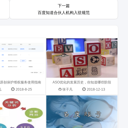
_维权服务 • 第一步： 当
今天冬镜不聊别的，就和大家谈谈
下一篇
容处理状态变为“举报成
ASO的前世今生，只有清楚的知道
百度知道合伙人机构入驻规范
否介入维权服务 ...
ASO的发展史，才能更好的去做ASO
的优化，这里要和大家说一下以后提
到ASO都是说的iOS应用商店的ASO
优化。 ...
O方案的三大编写思路，
做百度运营的小伙伴都知道百度账号
？ 做SEO一定要有方向
每次登陆的时候都需要验证，特别是
瞎忙，到头来SEO排名
公司企业做项目的时候，需要的是大
还浪费了很多时间，做
掌号原创保护维权服务使用指南
量的账号批量操作，也没那么多账号
ASO优化的发展历史，你知道哪些阶段
断学习优化技术，想办法
都去绑定手机号（小提示：一个手机
凡
2018-8-25
张子凡
2018-12-13
号可以绑定5个百度...