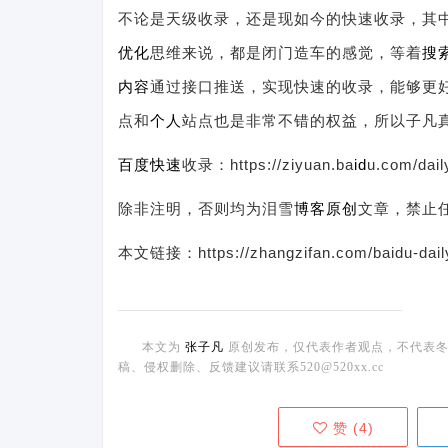
不论是天级收录，还是现如今的快速收录，其
优化
思维来说，都是闭门造车的感觉，等着
搜
内容
通过接口推送，实现快速的收录，能够更
点和
个人
站点也是非常不错的权益，所以子凡
百度快速
收录：https://ziyuan.ba
id
u.com/dail
除非注明，否则均为泪雪
博客
原创
文章，禁止
本文链接：https://zhangzifan.com/baidu-dail
本文为
张子凡
原创发布，仅代表作者观点，不代表冬
稿、侵权删除、反馈建议请联系520@520xx.cc
赞 (
4
)