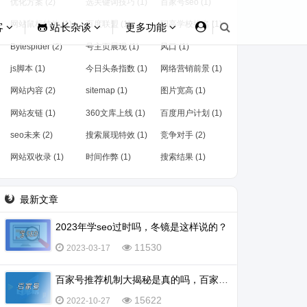
优化方案 (2)
选关键词技巧 (1)
百家号seo (1)
网站鼠标特效 (1)
百度联盟 (1)
职高学校排名 (1)
客
站长杂谈
更多功能
Bytespider (2)
号主页展现 (1)
风口 (1)
js脚本 (1)
今日头条指数 (1)
网络营销前景 (1)
网站内容 (2)
sitemap (1)
图片宽高 (1)
网站友链 (1)
360文库上线 (1)
百度用户计划 (1)
seo未来 (2)
搜索展现特效 (1)
竞争对手 (2)
网站双收录 (1)
时间作弊 (1)
搜索结果 (1)
最新文章
2023年学seo过时吗，冬镜是这样说的？
11530
2023-03-17
百家号推荐机制大揭秘是真的吗，百家号怎么会被推荐？
15622
2022-10-27