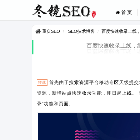
首 页
重庆SEO
SEO技术博客
百度快速收录上线，
百度快速收录上线，
首先由于
搜索
资源
平台
移动专区
天级提交将
转载
资源，新增
站点
快速
收录
功能
，即日起
上线
。
录
”功能和
页面
。