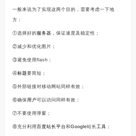
一般来说为了实现这两个目的，需要考虑一下地
方：
①选择好的
服务器
，保证速度及稳定性；
②减少和优化图片；
③避免使用flash；
④
标题
要简短；
⑤外部链接对移动网站同样有效；
⑥确保
用户
可以访问同样有效；
⑦不要使用弹窗；
⑧充分利用
百度
站长平台
和
Google
站长
工具
；