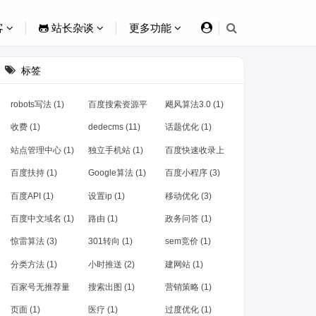
客
站长杂谈
更多功能
标签
robots写法 (1)
百度搜索资源平
飓风算法3.0 (1)
台 (1)
收费 (1)
dedecms (11)
话题优化 (1)
站点管理中心 (1)
独立手机站 (1)
百度快速收录上
线 (1)
百度扶持 (1)
Google算法 (1)
百度小程序 (3)
百度API (1)
设置ip (1)
移动优化 (3)
百度中文域名 (1)
路由 (1)
政务问答 (1)
惊雷算法 (3)
301转向 (1)
sem竞价 (1)
分类方法 (1)
小时推送 (2)
建网站 (1)
百家号无推荐量
搜索出图 (1)
营销策略 (1)
(1)
页面 (1)
医疗 (1)
过度优化 (1)