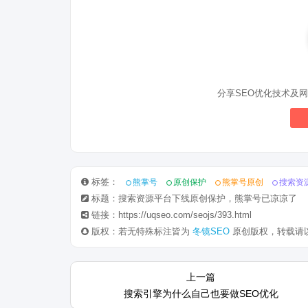
分享SEO优化技术及网
标签：
熊掌号
原创保护
熊掌号原创
搜索资
标题：搜索资源平台下线原创保护，熊掌号已凉凉了
链接：https://uqseo.com/seojs/393.html
版权：若无特殊标注皆为
冬镜SEO
原创版权，转载请
2018年10月11号下午19点左右，百
在2017年
上一篇
度熊掌id上线官方标签认证，认证官
厉打击强制用
搜索引擎为什么自己也要做SEO优化