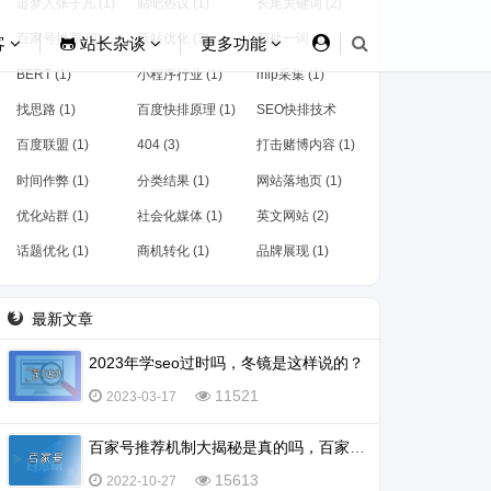
追梦人张子凡 (1)
贴吧热议 (1)
长尾关键词 (2)
百家号推荐 (2)
新站优化 (3)
四处一词 (1)
客
站长杂谈
更多功能
BERT (1)
小程序行业 (1)
mip采集 (1)
找思路 (1)
百度快排原理 (1)
SEO快排技术
(1)
百度联盟 (1)
404 (3)
打击赌博内容 (1)
时间作弊 (1)
分类结果 (1)
网站落地页 (1)
优化站群 (1)
社会化媒体 (1)
英文网站 (2)
话题优化 (1)
商机转化 (1)
品牌展现 (1)
最新文章
2023年学seo过时吗，冬镜是这样说的？
11521
2023-03-17
百家号推荐机制大揭秘是真的吗，百家号怎么会被推荐？
15613
2022-10-27