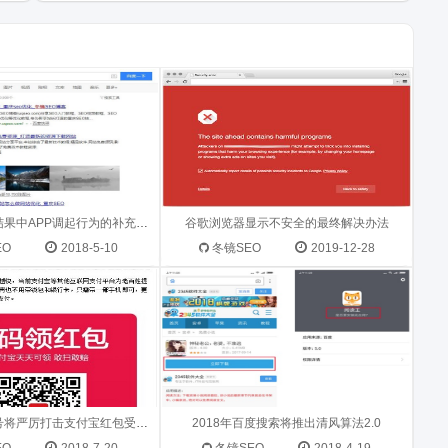
现部分站点频繁出现强制
正好有某学生的网站遇到谷歌提示风
P的行为，影响恶劣严重
险，在谷歌浏览器官方找到了本文解
的搜索体验 ...
决方法，提供出来供大家参考借鉴。
...
20日百度熊掌id搜索资源
重庆SEO听说百度搜索将于2018年5
严厉打击支付宝红包受益
月上旬推出清风算法2.0 对于欺骗用
近期，百度搜索技术团队
户下载的问题进行永久封禁处理 请站
大量资讯站点正文中出现
关于百度搜索结果中APP调起行为的补充说明
长尽快对照下面说明进行自查和整改
谷歌浏览器显示不安全的最终解决办法
受益作弊内容，...
清风算法第二期欺骗下载主要...
EO
2018-5-10
冬镜SEO
2019-12-28
百度搜索熊掌号将严厉打击支付宝红包受益作弊现象
2018年百度搜索将推出清风算法2.0