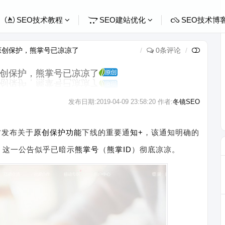
SEO技术教程
SEO建站优化
SEO技术博
原创保护，熊掌号已凉凉了
0条评论
创保护，熊掌号已凉凉了
发布日期:
2019-04-09 23:58:20
作者:
冬镜SEO
方发布关于
原创保护
功能
下线的重要通
知+
，该通知明确的
闭，这一公告似乎已暗示
熊掌号
（
熊掌ID
）彻底凉凉。