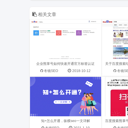
方标签的好处可以增强帐号的权威
近期我们发
性，利于用户转化。 熊掌id官方标签
用户调起AP
认证有什么...
伤害了搜索用户
相关文章
知+开通一般的流程是注册-开户-审
2018年7月
核-插件准备-广告投放，但由于知+暂
平台公告将
时不支持个人开户，所以开想通知
作弊现象。 
+就要找代理开户。 一、知+广告是什
企业熊掌号如何快速开通官方标签认证
抽查发现，
么？ ...
支付宝红包类
冬镜SEO
2018-10-12
冬镜S
知+怎么开通，纵横seo一文详解