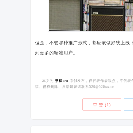
但是，不管哪种推广形式，都应该做好线
上线
到更多的精准用户。
本文为
纵横seo
原创发布，仅代表作者观点，不代表
稿、侵权删除、反馈建议请联系520@520xx.cc
赞 (
1
)