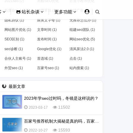
2021seo (2)
黑帽SEO优化
百度小程序优化
(1)
(1)
百度合伙人主页
绿萝算法 (1)
色情广告 (1)
客
站长杂谈
更多功能
(1)
隐私协议 (1)
限英文字母 (1)
无推荐怎么办 (1)
网站图片优化 (1)
文章时间 (1)
组建seo团队 (1)
SEO区别 (1)
发布时间 (1)
网站seo优化 (5)
seo诊断 (1)
Google优化 (1)
清风算法2.0 (1)
合伙人主账号 (1)
首选域 (1)
点击 (1)
外贸seo (1)
百家号seo (1)
站内搜索 (1)
最新文章
2023年学seo过时吗，冬镜是这样说的？
11502
2023-03-17
百家号推荐机制大揭秘是真的吗，百家号怎么会被推荐？
15593
2022-10-27