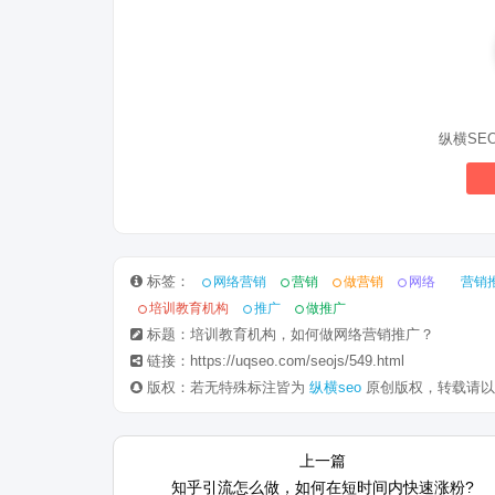
纵横SE
标签：
网络营销
营销
做营销
网络
营销
培训教育机构
推广
做推广
标题：培训教育机构，如何做网络营销推广？
链接：https://uqseo.com/seojs/549.html
版权：若无特殊标注皆为
纵横seo
原创版权，转载请以
相信经常使用或者关注 Google
新年新气象
上一篇
Search Console，也就是我们常说的
快乐，202
知乎引流怎么做，如何在短时间内快速涨粉?