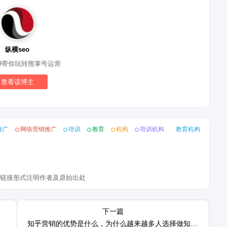
纵横seo
O带你玩转熊掌号运营
查看该博主
推广
网络营销推广
培训
教育
机构
培训机构
教育机构
链接形式注明作者及原始出处
，冬镜在这里祝大家元旦
百度一下“熊掌id”，玩转搜索新生态
下一篇
2年一帆风顺，心想事成！
2018年8月28日，百度熊掌公开课与
知乎营销的优势是什么，为什么越来越多人选择做知乎营销