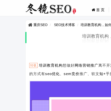
首 页
重庆SEO
SEO技术博客
培训教育机构，如
培训教育机构
培训
教育
机构
想做好
网络营销
推广
离不开
转载
的方式有
seo
优化
、
sem竞价
推广、软文
知+
乎