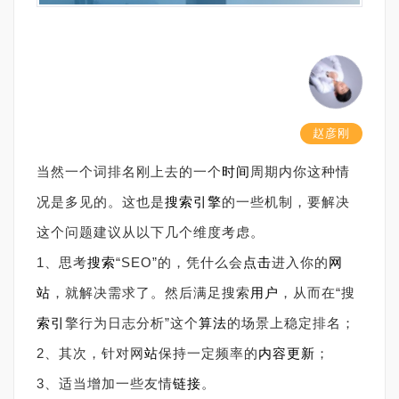
赵彦刚
当然一个词排名刚上去的一个
时间
周期内你这种情
况是多见的。这也是
搜索引擎
的一些机制，要解决
这个问题建议从以下几个维度考虑。
1、思考
搜索
“SEO”的，凭什么会
点击
进入你的
网
站
，就解决需求了。然后满足搜索
用户
，从而在“搜
索引
擎行为日志分析”这个
算法
的场景上稳定排名；
2、其次，针对网
站
保持一定频率的
内容
更新
；
3、适当增加一些友情
链接
。