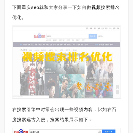
下面重庆
seo
就和大家分享一下如何做
视频搜索
排名
优化。
在搜
索引
擎中时常会出现一些视频
内容
，比如在
百
度搜索
远古入侵，
搜索结果
展示如下：