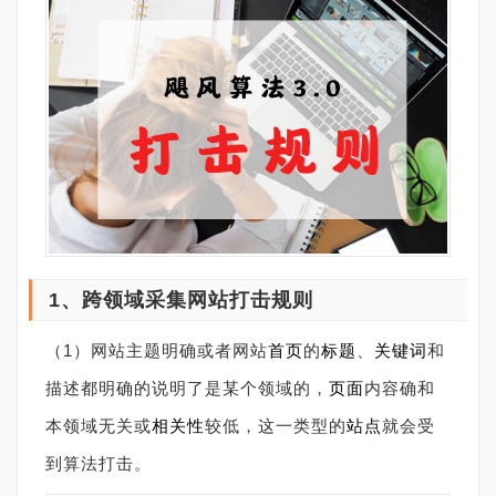
1、跨领域采集网站打击规则
（1）网站主题明确或者网站
首页
的
标题
、
关键词
和
描述都明确的说明了是某个领域的，
页面
内容确和
本领域无关或
相关性
较低，这一类型的
站点
就会受
到算法打击。